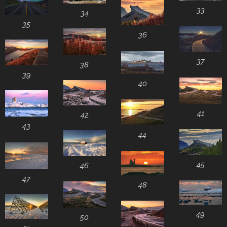
33
34
35
36
37
38
39
40
41
42
43
44
45
46
47
48
49
50