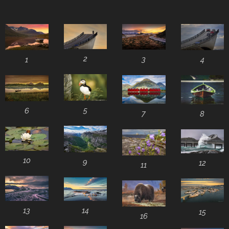
2
3
4
1
5
6
7
8
10
9
12
11
13
14
15
16